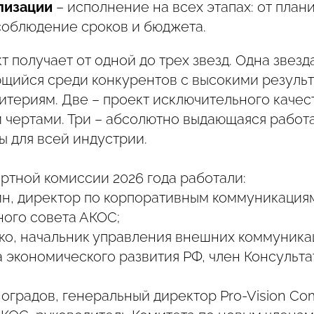
лизации
– исполнение на всех этапах: от план
соблюдение сроков и бюджета.
т получает от одной до трех звезд. Одна звезд
ющийся среди конкурентов с высокими резуль
итериям. Две – проект исключительного качес
 чертами. Три – абсолютно выдающаяся работа
ы для всей индустрии.
ртной комиссии 2026 года работали:
н, директор по корпоративным коммуникациям
ного совета АКОС;
ко, начальник управления внешних коммуника
 экономического развития РФ, член Консульта
градов, генеральный директор Pro-Vision Co