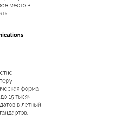
вое место в
ать
nications
естно
стеру
ическая форма
до 15 тысяч
идатов в летный
тандартов.