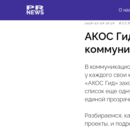
О на
2026-07-06 16:16
ИСС
АКОС Гид
коммуни
В коммуникацио
у каждого свои 
«АКОС Гид» захо
список еще одн
единой прозрачн
Разбираемся, ка
проекты, и подр