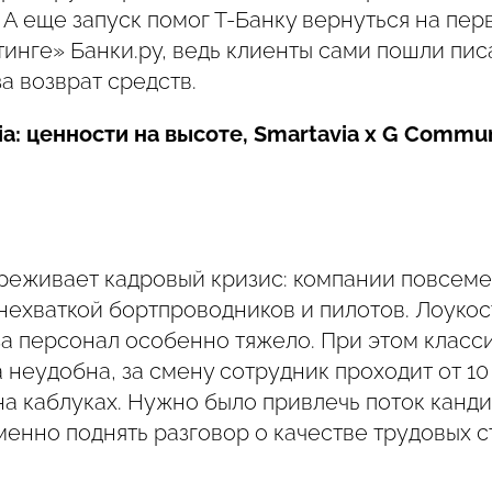
 А еще запуск помог Т-Банку вернуться на пер
инге» Банки.ру, ведь клиенты сами пошли пис
а возврат средств.
ia: ценности на высоте, Smartavia х G Commu
реживает кадровый кризис: компании повсем
 нехваткой бортпроводников и пилотов. Лоуко
за персонал особенно тяжело. При этом класс
неудобна, за смену сотрудник проходит от 10 
на каблуках. Нужно было привлечь поток канд
енно поднять разговор о качестве трудовых с