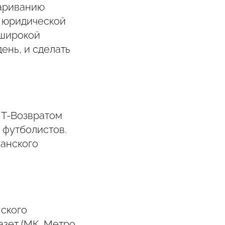
париванию
й юридической
 широкой
ень, и сделать
с Т-Возвратом
 футболистов.
занского
нского
зет (МК, Метро,