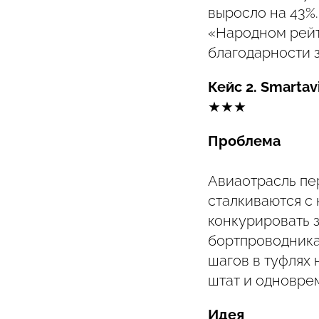
выросло на 43%.
«Народном рейт
благодарности з
Кейс 2. Smartav
★★★
Проблема
Авиаотрасль пе
сталкиваются с
конкурировать 
бортпроводника 
шагов в туфлях 
штат и одноврем
Идея