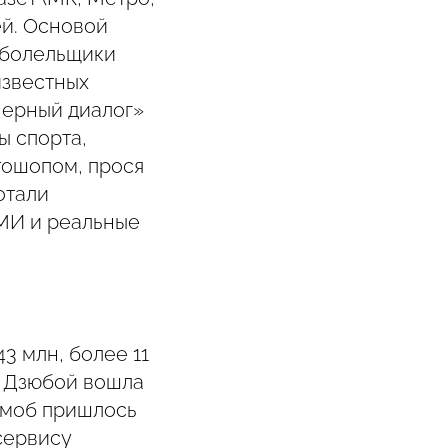
ей. Основой
 болельщики
известных
нерный диалог»
ы спорта,
тошопом, прося
отали
СМИ и реальные
3 млн, более 11
с Дзюбой вошла
шмоб пришлось
сервису