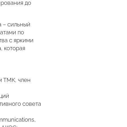
ирования до
а – сильный
татами по
тва с яркими
, которая
 ТМК, член
ций
тивного совета
mmunications,