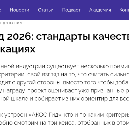
с
Новости
Статьи
Подкаст
Академия
Кон
ЛЕДОВАНИЯ
 2026: стандарты качест
кациях
нной индустрии существует несколько премий
критерии, свой взгляд на то, что считать сильн
дит с другой стороны: вместо того чтобы доба
у награду, проект оценивает уже признанные 
ой шкале и собирает из них ориентир для все
к устроен «АКОС Гид», кто и по каким критер
обно смотрим на три кейса, отобранных в этом