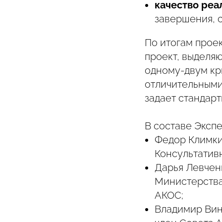
качество реа
завершения, 
По итогам проек
проект, выделя
одному-двум кр
отличительными
задает стандарт
В составе Экспе
Федор Климки
Консультатив
Дарья Левчен
Министерства
АКОС;
Владимир Вино