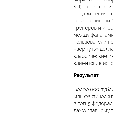
КП) с советской
продвижения ст
разворачивали 
тренеров и игр
между фанатами 
пользователи п
«вернуть» долла
классические и
клиентские ист
Результат
Более 600 публи
млн фактически
в топ-5 федера
даже главному 