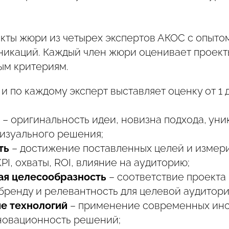
кты жюри из четырех экспертов АКОС с опытом
никаций. Каждый член жюри оценивает проек
ым критериям.
 и по каждому эксперт выставляет оценку от 1 д
– оригинальность идеи, новизна подхода, уни
визуального решения;
ть
– достижение поставленных целей и измер
KPI, охваты, ROI, влияние на аудиторию;
ая целесообразность
– соответствие проекта
бренду и релевантность для целевой аудитори
е технологий
– применение современных инс
новационность решений;