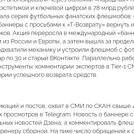
 эстетикой и ключевой цифрой в 78 млрд рубл
ала серия футбольных фанатских флешмобов:
баннеры с просьбами к «Т-Возврату» вернуть 
оков. Акция переросла в международный «бан
из России и Европы, а затем вышла за предел
одхватили механику и устроили флешмоб с фо
р по 30 и старый ВКонтакте. Параллельно раб
нструменты: комментарии экспертов в Tier-1 
ории успешного возврата средств.
каций и постов, охват в СМИ по СКАН свыше 4
х просмотров в Telegram. Новость о баннере 
льных новостей Дзена, а комментировать фле
тренеру сборной. На пике число обращений к 