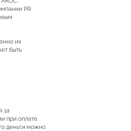
 АКОС;
омпании PR
евым
менно их
жет быть
й за
и при оплате
то деньги можно