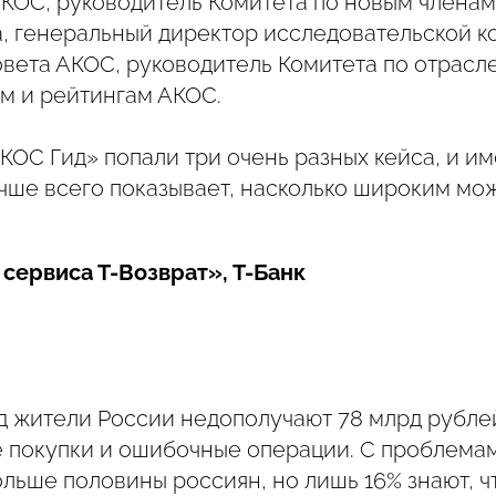
АКОС, руководитель Комитета по новым членам
а, генеральный директор исследовательской к
овета АКОС, руководитель Комитета по отрасл
м и рейтингам АКОС.
АКОС Гид» попали три очень разных кейса, и и
чше всего показывает, насколько широким мо
 сервиса Т-Возврат», Т-Банк
од жители России недополучают 78 млрд рубле
 покупки и ошибочные операции. С проблемам
ольше половины россиян, но лишь 16% знают, ч