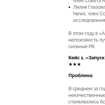
член Совета 
Лилия Глазов
News, член С
исследования
В этом году в «
непохожесть лу
сильный PR.
Кейс 1. «Запуск
★★★
Проблема
В среднем за г
некачественные
сталкивались б