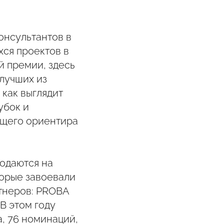
онсультантов в
ся проектов в
й премии, здесь
 лучших из
 как выглядит
убок и
бщего ориентира
подаются на
торые завоевали
тнеров: PROBA
В этом году
, 76 номинаций,