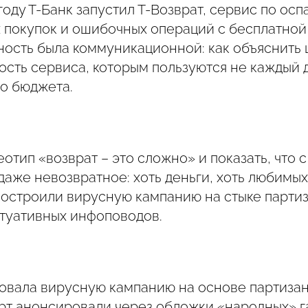
 году Т-Банк запустил Т-Возврат, сервис по ос
 покупок и ошибочных операций с бесплатно
ость была коммуникационной: как объяснить
сть сервиса, которым пользуются не каждый д
го бюджета.
отип «возврат – это сложно» и показать, что 
аже невозвратное: хоть деньги, хоть любимых
построили вирусную кампанию на стыке парти
итуативных инфоповодов.
овала вирусную кампанию на основе партиза
рт анонсировали через обложки «народных» га