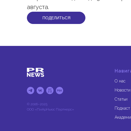
августа.
ПОДЕЛИТЬСЯ
Навиг
О нас
Новости
Статьи
© 2006–2025
Подкаст
ООО «ПиАрНьюс Партнерс»
Академи