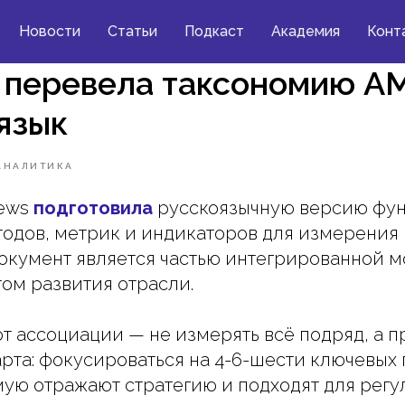
Новости
Статьи
Подкаст
Академия
Конт
 перевела таксономию A
язык
АНАЛИТИКА
News
подготовила
русскоязычную версию фу
тодов, метрик и индикаторов для измерени
документ является частью интегрированной 
том развития отрасли.
от ассоциации — не измерять всё подряд, а 
арта: фокусироваться на 4-6-шести ключевых 
ую отражают стратегию и подходят для регу