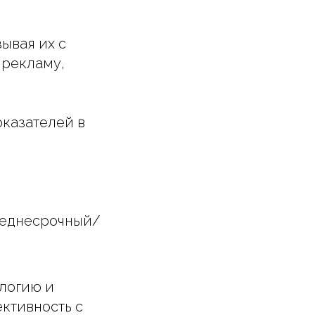
ывая их с
 рекламу,
оказателей в
среднесрочный/
логию и
ективность с