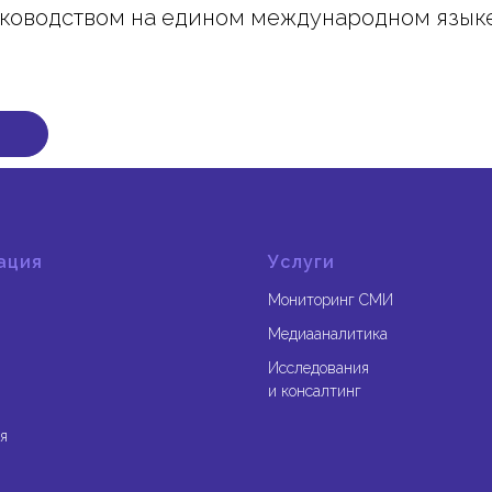
уководством на едином международном языке
ация
Услуги
Мониторинг СМИ
Медиааналитика
Исследования
и консалтинг
я