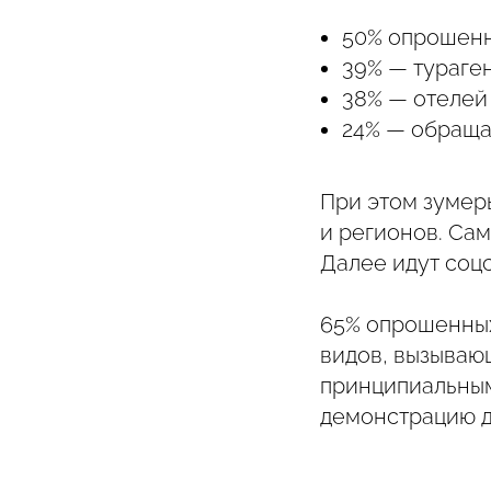
50% опрошенн
39% — тураген
38% — отелей 
24% — обраща
При этом зумер
и регионов. Са
Далее идут соцс
65% опрошенных
видов, вызываю
принципиальным
демонстрацию д