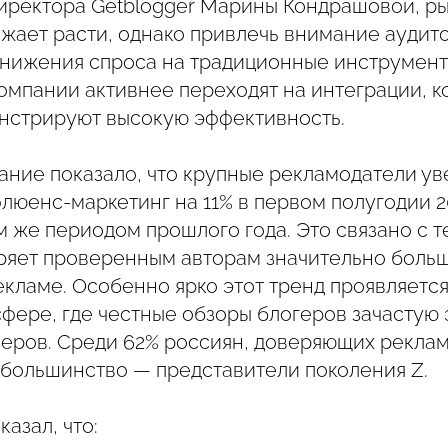
иректора Getblogger Марины Кондрашовой, р
жает расти, однако привлечь внимание аудит
снижения спроса на традиционные инструмен
компании активнее переходят на интеграции, 
нстрируют высокую эффективность.
ание показало, что крупные рекламодатели у
люенс-маркетинг на 11% в первом полугодии 2
 же периодом прошлого года. Это связано с те
ряет проверенным авторам значительно больш
кламе. Особенно ярко этот тренд проявляется
сфере, где честные обзоры блогеров зачастую
еров. Среди 62% россиян, доверяющих реклам
большинство — представители поколения Z.
казал, что: