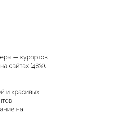
меры — курортов
а сайтах (48%).
й и красивых
нтов
мание на