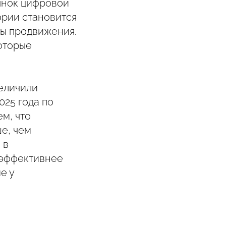
ынок цифровой
ории становится
ты продвижения.
которые
величили
025 года по
м, что
е, чем
 в
 эффективнее
е у