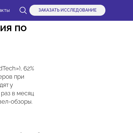
акты
ЗАКАЗАТЬ ИССЛЕДОВАНИЕ
ия по
dTech»), 62%
еров при
дят у
раз в месяц
вел-обзоры.