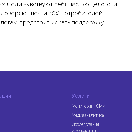
х люди чувствуют себя частью целого, и
 доверяют почти 40% потребителей.
логам предстоит искать поддержку
ация
Услуги
Мониторинг СМИ
Медиааналитика
Исследования
и консалтинг