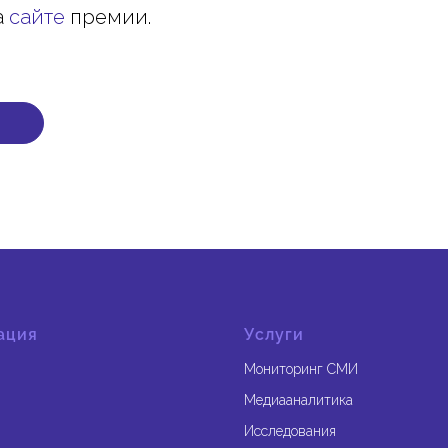
а
сайте
премии.
ация
Услуги
Мониторинг СМИ
Медиааналитика
Исследования