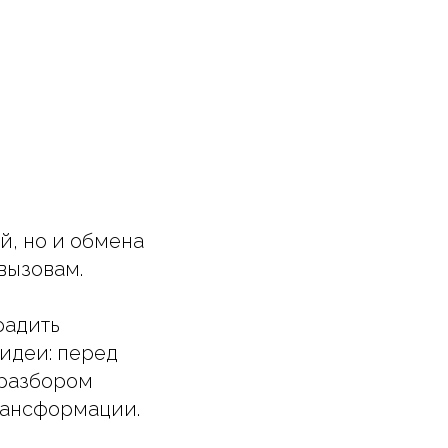
й, но и обмена
вызовам.
радить
 идеи: перед
 разбором
рансформации.