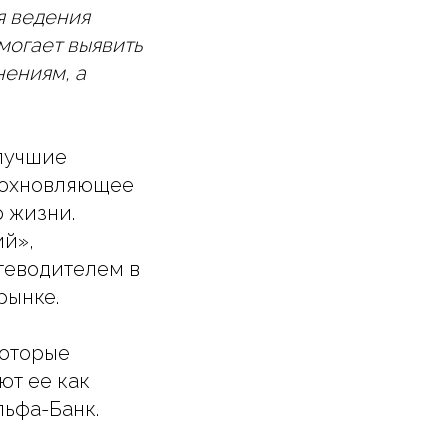
я ведения
могает выявить
нениям, а
 лучшие
дохновляющее
 жизни.
ий»,
утеводителем в
рынке.
которые
ют ее как
льфа-Банк.