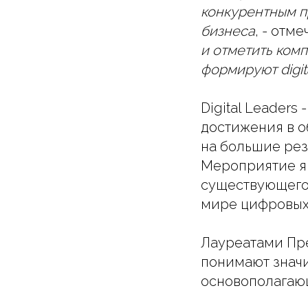
конкурентным п
бизнеса
, - отм
и отметить комп
формируют digi
Digital Leader
достижения в 
на большие рез
Мероприятие я
существующего 
мире цифровых 
Лауреатами Пре
понимают значи
основополагающ