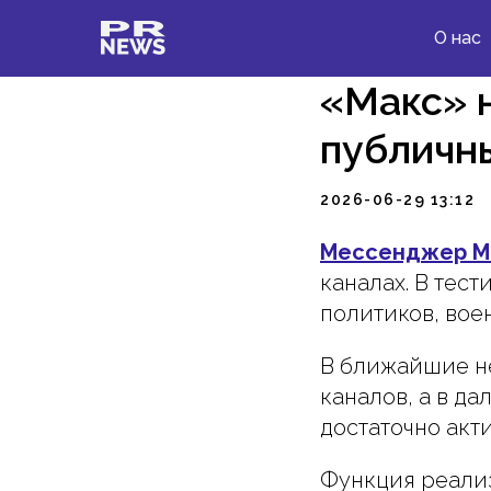
О нас
«Макс» н
публичн
2026-06-29 13:12
Мессенджер M
каналах. В тест
политиков, вое
В ближайшие не
каналов, а в д
достаточно акт
Функция реализ