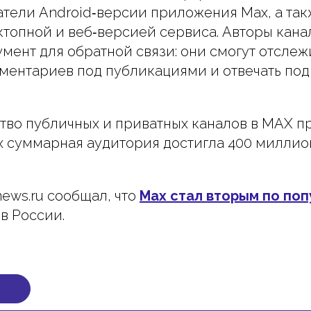
атели Android‑версии приложения Max, а такж
ктопной и веб‑версией сервиса. Авторы кана
мент для обратной связи: они смогут отслеж
ментариев под публикациями и отвечать под
тво публичных и приватных каналов в MAX п
х суммарная аудитория достигла 400 миллио
news.ru сообщал, что
Max стал вторым по по
в России.