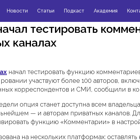
Новости
Статьи
Подкаст
Академия
Конт
ачал тестировать коммен
ых каналах
ax
начал тестировать функцию комментариев
ировании участвуют более 100 авторов, включ
нных корреспондентов и СМИ, сообщили в к
дели опция станет доступна всем владельц
альнейшем — и авторам приватных каналов. Д
ивировать функцию «Комментарии» в настрой
ована на нескольких платформах: оставлять