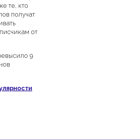
е те, кто
лов получат
ивать
писчикам от
ревысило 9
нов
пулярности